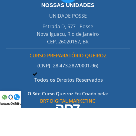
NOSSAS UNIDADES
UNIDADE POSSE
co
Estrada D, 577 - Posse
Nova Iguaçu, Rio de Janeiro
CEP: 26020157, BR
CURSO PREPARATÓRIO QUEIROZ
(CNPJ: 28.473.287/0001-96)
Todos os Direitos Reservados
O Site Curso Queiroz
Foi Criado pela:
BR7 DIGITAL MARKETING
hatsapp
Cursos Queiroz
Tel