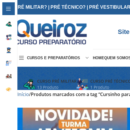
PRÉ MILITAR? | PRÉ TÉCNICO? | PRÉ VESTIBULA
Site
CURSOS E PREPARATÓRIOS
HOME
QUEM SOMO
CURSO PRÉ MILITAR
CURSO PRÉ TÉCNIC
13 Produto
1 Produto
Início
Produtos marcados com a tag “Cursinho par