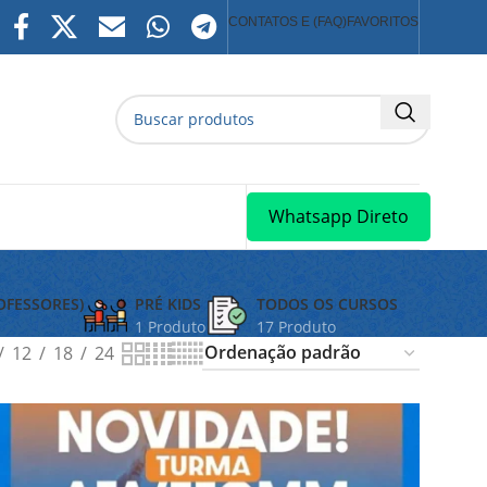
CONTATOS E (FAQ)
FAVORITOS
Whatsapp Direto
OFESSORES)
PRÉ KIDS
TODOS OS CURSOS
1 Produto
17 Produto
12
18
24