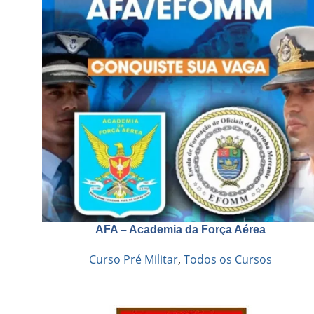
AFA – Academia da Força Aérea
Curso Pré Militar
,
Todos os Cursos