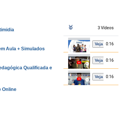
🥇
3 Vídeos
imidia
Veja
0:16
em Aula + Simulados
Veja
0:16
agógica Qualificada e
Veja
0:16
e Online