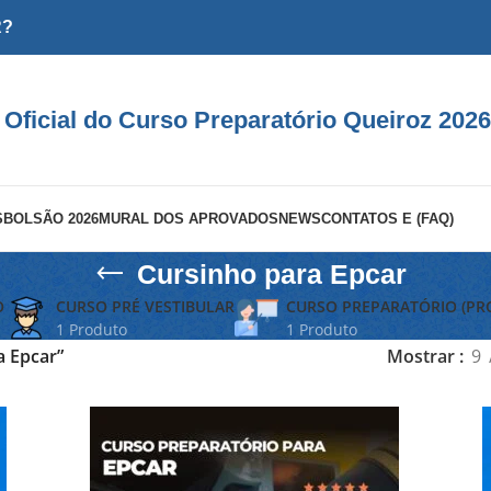
R?
 Oficial do Curso Preparatório Queiroz 2026
S
BOLSÃO 2026
MURAL DOS APROVADOS
NEWS
CONTATOS E (FAQ)
Cursinho para Epcar
O
CURSO PRÉ VESTIBULAR
CURSO PREPARATÓRIO (PR
1 Produto
1 Produto
a Epcar”
Mostrar
9